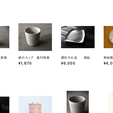
村直美
線のカップ 島村直美
銀彩のお皿 徳田吉
柴田
美
¥1,870
¥6,050
¥4,