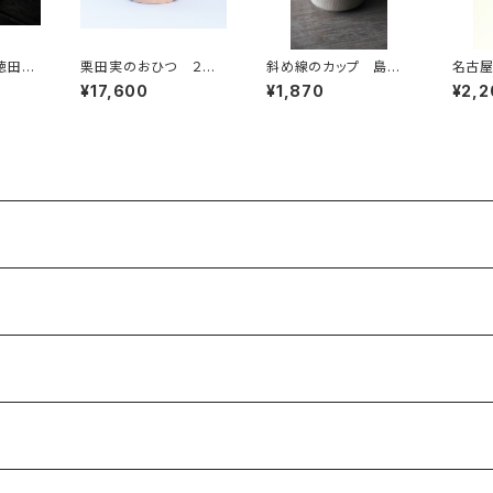
徳田吉
栗田実のおひつ ２合
斜め線のカップ 島村
名古
用
直美
陶磁
¥17,600
¥1,870
¥2,2
ら衰退