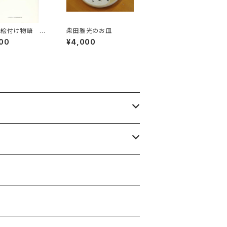
屋絵付け物語
柴田雅光のお皿
器産業の勃興か
00
¥4,000
まで