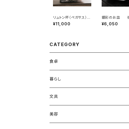
リュトン杯（ペガサス）
銀彩のお皿 
梅本尋司
美
¥11,000
¥6,050
CATEGORY
食卓
木地師・大蔵真のうつわ、お盆
暮らし
柴田雅光のうつわ
栗田実の桶
文具
泉田知香のうつわ
まねき猫 安藤栄子
美容