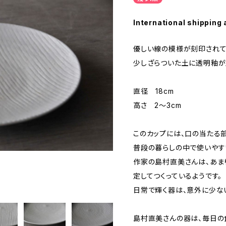
International shipping 
優しい線の模様が刻印されて
少しざらついた土に透明釉が
直径 18cm
高さ 2～3cm
このカップには、口の当たる
普段の暮らしの中で使いやす
作家の島村直美さんは、あま
定してつくっているようです。
日常で輝く器は、意外に少な
島村直美さんの器は、毎日の