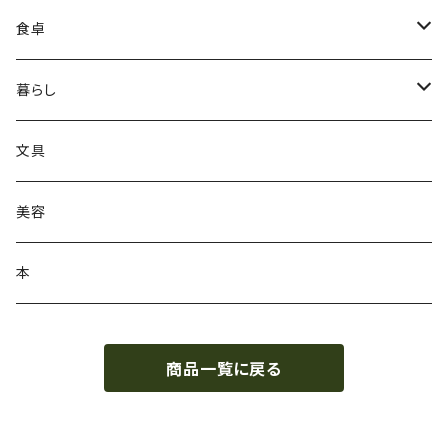
食卓
木地師・大蔵真のうつわ、お盆
暮らし
柴田雅光のうつわ
栗田実の桶
文具
泉田知香のうつわ
まねき猫 安藤栄子
美容
梅本尋司のうつわ
バードカービング 安藤公一
本
徳田吉美のうつわ
スカーフ 倉井由紀子
商品一覧に戻る
島村直美のうつわ