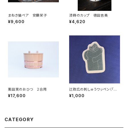
まねき猫ペア 安藤栄子
漆蒔のカップ 徳田吉美
¥9,600
¥4,620
栗田実のおひつ ２合用
辻政広の刺しゅうワッペン（「刺
しゅう屋p-Co」制作）
¥17,600
¥1,000
CATEGORY