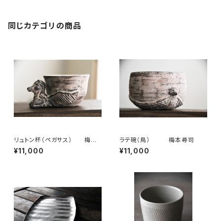
同じカテゴリの商品
リュトン杯（ペガサス） 梅本
ラテ碗（鳥） 梅本尋司
尋司
¥11,000
¥11,000